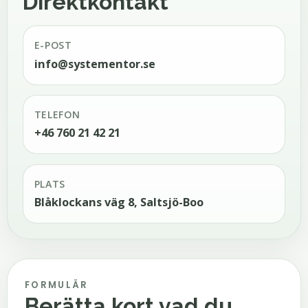
Direktkontakt
E-POST
info@systementor.se
TELEFON
+46 760 21 42 21
PLATS
Blåklockans väg 8, Saltsjö-Boo
FORMULÄR
Berätta kort vad du