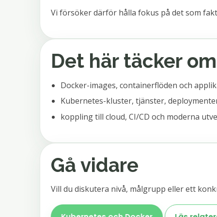
Vi försöker därför hålla fokus på det som fak
Det här täcker o
Docker-images, containerflöden och appli
Kubernetes-kluster, tjänster, deploymenter
koppling till cloud, CI/CD och moderna utv
Gå vidare
Vill du diskutera nivå, målgrupp eller ett konkr
Kubernetes och Docker
Läs relater