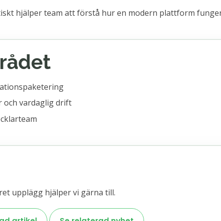
tiskt hjälper team att förstå hur en modern plattform funger
mrådet
kationspaketering
 och vardaglig drift
ecklarteam
et upplägg hjälper vi gärna till.
ad artikel
Se relaterad nyhet