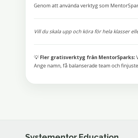
Genom att använda verktyg som MentorSparks
Vill du skala upp och köra för hela klasser el
💡
Fler gratisverktyg från MentorSparks:
V
Ange namn, få balanserade team och finjust
Systementor Education