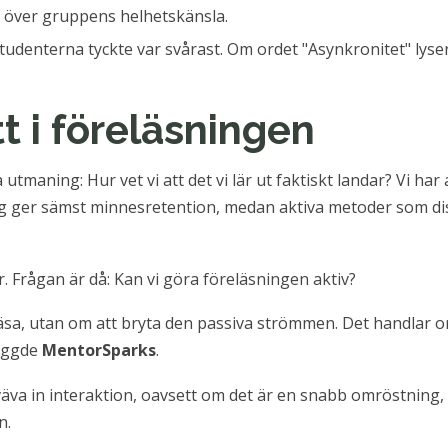
k över gruppens helhetskänsla.
denterna tyckte var svårast. Om ordet "Asynkronitet" lyser
t i föreläsningen
maning: Hur vet vi att det vi lär ut faktiskt landar? Vi har a
ing ger sämst minnesretention, medan aktiva metoder som di
. Frågan är då: Kan vi göra föreläsningen aktiv?
eläsa, utan om att bryta den passiva strömmen. Det handlar o
byggde
MentorSparks
.
tt väva in interaktion, oavsett om det är en snabb omröstnin
n.