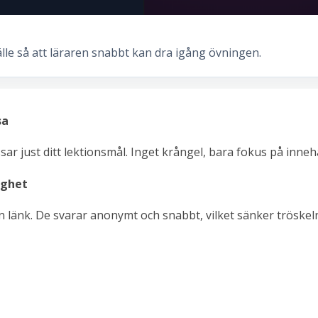
älle så att läraren snabbt kan dra igång övningen.
sa
ar just ditt lektionsmål. Inget krångel, bara fokus på innehå
ighet
 länk. De svarar anonymt och snabbt, vilket sänker tröskeln 